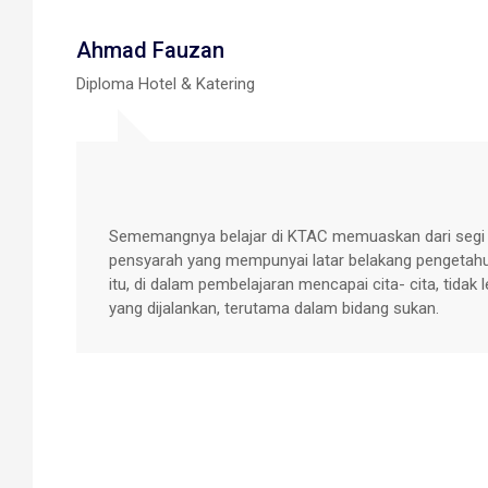
Afiq Shahlan
Diploma Aviation Management
ai
KTAC banyak menawarkan pelbagai bidang yang me
kemudahan yang sedia ada contohnya bilik kuliah
i
selesa, pensyarah yang banyak berpengalaman men
tersebut mempunyai kenderaan awam seperti bas, 
amat bangga sekali kerana belajar di KTAC dan b
menawarkan peluang akademik dan kerjaya dala
pentadbiran industri penerbangan.