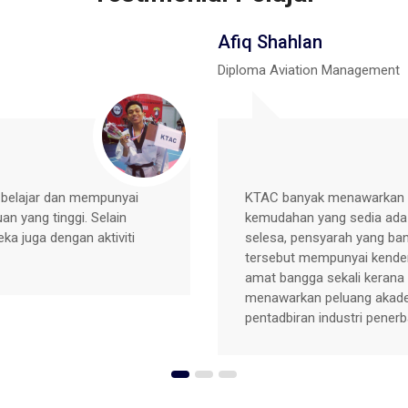
Haslinda
Diploma Syariah
narik di kolej dan banyak
Saya dari kursus Diplo
, penginapan yang agak
KTAC kerana dapat bela
gajar. Manakala, di kolej
sekali. Kolej selalu a
teksi dan lain-lain. Saya
merapatkan lagi ukhuwa
agi bidang DAM pula
pensyarah di Kolej Cyb
m bidang pengurusan &