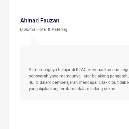
Afiq Shahlan
Diploma Aviation Management
KTAC banyak menawarkan pelbagai bidang yang menar
kemudahan yang sedia ada contohnya bilik kuliah, p
selesa, pensyarah yang banyak berpengalaman mengaj
tersebut mempunyai kenderaan awam seperti bas, teks
amat bangga sekali kerana belajar di KTAC dan bagi 
menawarkan peluang akademik dan kerjaya dalam bi
pentadbiran industri penerbangan.