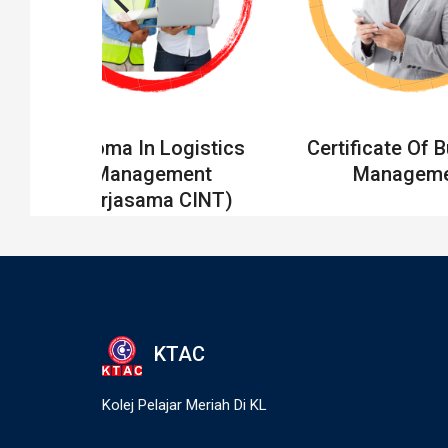
Diploma In Logistics
Certificate Of 
Management
Manageme
(Kerjasama CINT)
KTAC
Kolej Pelajar Meriah Di KL