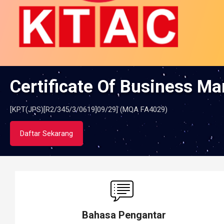
Certificate Of Business 
[KPT(JPS)[R2/345/3/0619]09/29] (MQA FA4029)
Daftar Sekarang
Bahasa Pengantar