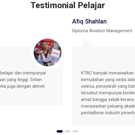
Testimonial Pelajar
Haslinda
Diploma Syariah
ik di kolej dan banyak
Saya dari kursus Diploma 
enginapan yang agak
KTAC kerana dapat belajar
ar. Manakala, di kolej
sekali. Kolej selalu adaka
i dan lain-lain. Saya
merapatkan lagi ukhuwah an
bidang DAM pula
pensyarah di Kolej Cyberne
dang pengurusan &